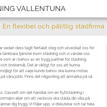
NING VALLENTUNA
En flexibel och pålitlig städfirma
r sedan dess tagit flertalet steg och utvecklat oss för
alla tänkbara tjänster inom städning och vi vänder oss
re som är i behov av en trygg partner för städning.
ov och önskemål. Det är viktigt för oss att kunna
 möjligt för att varje kunds behov ska kunna mötas.
nti på våra jobb. Finns det någonting att anmärka på så
s. Oavsett om det handlar om en flyttstädning i
rmalm eller om att veckovis ska städa din villa på
nner dig trygg. Vi följer upp, vi diskuterar och tar hela